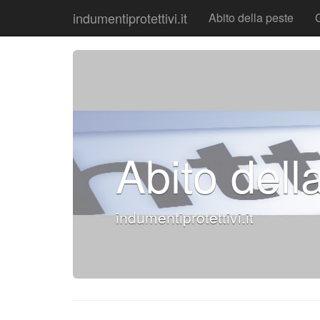
indumentiprotettivi.it
Abito della peste
Abito dell
indumentiprotettivi.it