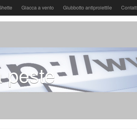
Ghette
Giacca a vento
Giubbotto antiproiettile
Contatt
a peste